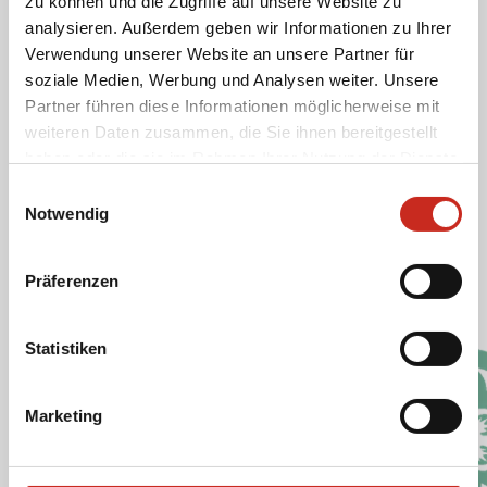
zu können und die Zugriffe auf unsere Website zu
analysieren. Außerdem geben wir Informationen zu Ihrer
Verwendung unserer Website an unsere Partner für
soziale Medien, Werbung und Analysen weiter. Unsere
Partner führen diese Informationen möglicherweise mit
Cookies und Datenschutz
weiteren Daten zusammen, die Sie ihnen bereitgestellt
Die Website von Dimsum Reisen verwendet
haben oder die sie im Rahmen Ihrer Nutzung der Dienste
Cookies. Diese Cookies unterscheiden wir in die
gesammelt haben.
Einwilligungsauswahl
Kategorien funktionale, analytische, Werbe- und
Notwendig
Social-Media-Cookies.
Präferenzen
Cookie-Richtlinie Dimsum Reisen
Datenschutzrichtlinie
Statistiken
Soziale Medien
Marketing