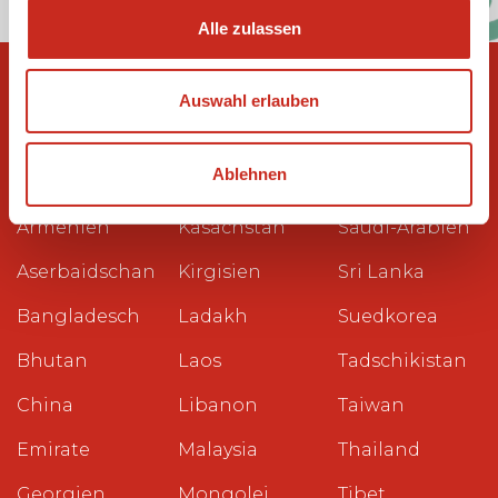
Alle zulassen
Auswahl erlauben
Reiseziele
Ablehnen
Ägypten
Kambodscha
Philippinen
Armenien
Kasachstan
Saudi-Arabien
Aserbaidschan
Kirgisien
Sri Lanka
Bangladesch
Ladakh
Suedkorea
Bhutan
Laos
Tadschikistan
China
Libanon
Taiwan
Emirate
Malaysia
Thailand
Georgien
Mongolei
Tibet