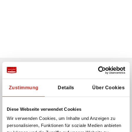
Erhalten Sie unseren Newsletter
Ihre E-Mail-Adresse:
Zustimmung
Details
Über Cookies
Diese Webseite verwendet Cookies
Ich stimme der Verwendung meiner E-Mail-
Wir verwenden Cookies, um Inhalte und Anzeigen zu
Adresse zu, damit ich den Newsletter von Dimsum
personalisieren, Funktionen für soziale Medien anbieten
Reisen erhalten kann.